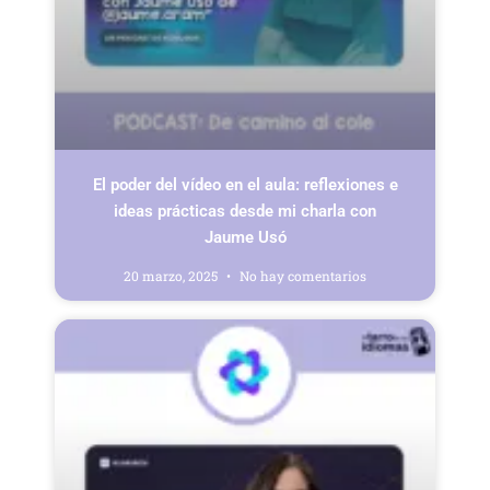
El poder del vídeo en el aula: reflexiones e
ideas prácticas desde mi charla con
Jaume Usó
20 marzo, 2025
No hay comentarios