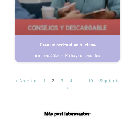
Crea un podcast en tu clase
6 marzo, 2024
No hay comentarios
« Anterior
1
2
3
4
…
19
Siguiente
»
Más post interesantes: