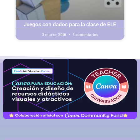
Juegos con dados para la clase de ELE
3 marzo, 2016
6 comentarios
« Anterior
1
2
3
4
…
25
Siguiente »