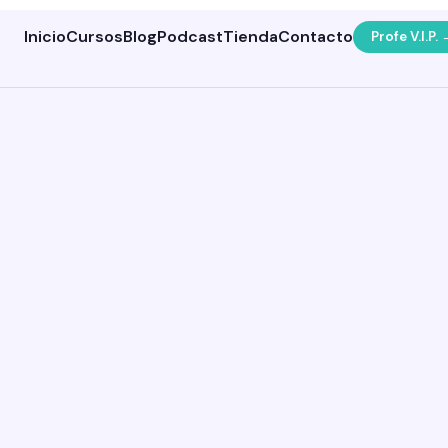
Inicio
Cursos
Blog
Podcast
Tienda
Contacto
Profe V.I.P.