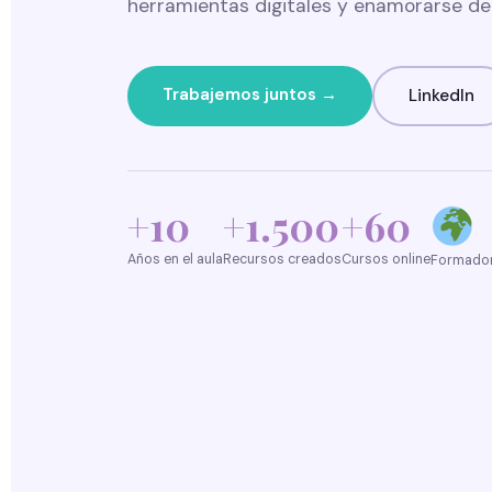
herramientas digitales y enamorarse de 
Trabajemos juntos →
LinkedIn
+10
+1.500
+60
Años en el aula
Recursos creados
Cursos online
Formador