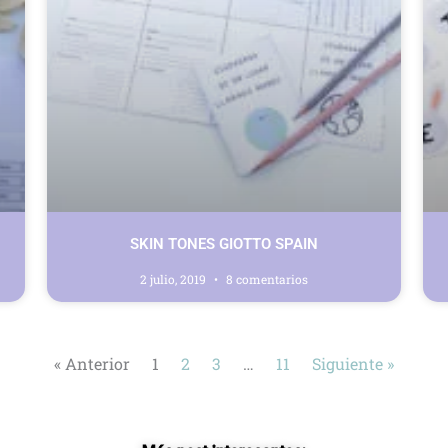
SKIN TONES GIOTTO SPAIN
2 julio, 2019
8 comentarios
« Anterior
1
2
3
…
11
Siguiente »