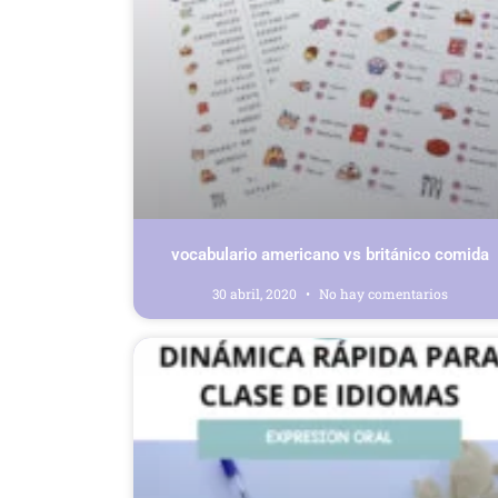
vocabulario americano vs británico comida
30 abril, 2020
No hay comentarios