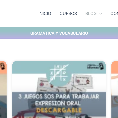
INICIO
CURSOS
BLOG
CO
GRAMÁTICA Y VOCABULARIO​
Página
Página
Página
Página