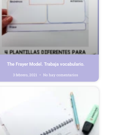
The Frayer Model. Trabaja vocabulario.
3 febrero, 2021
No hay comentarios