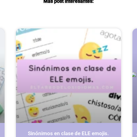
Más post interesantes:
Página
Página
Página
Página
Sinónimos en clase de ELE emojis.