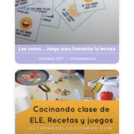
Lee como… Juego para fomentar la lectura
4 octubre, 2017
13 comentarios