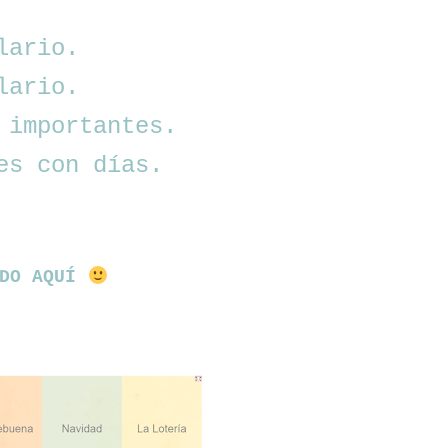
lario.
lario.
 importantes.
es con días.
ODO AQUÍ